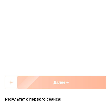
Сколько сеансов нужно для
достижения видимого
результата?
Почему массаж является
предпочтительным методом
лифтинга лица по сравнению с
другими?
Далее
Онлайн-
Какие противопоказания
запись
существуют для массажа лица?
Результат с первого сеанса!